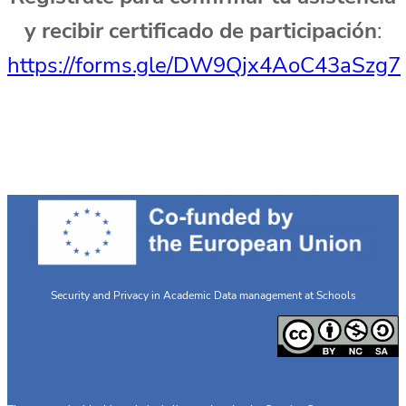
y recibir certificado de participación
:
https://forms.gle/DW9Qjx4AoC43aSzg7
Security and Privacy in Academic Data management at Schools